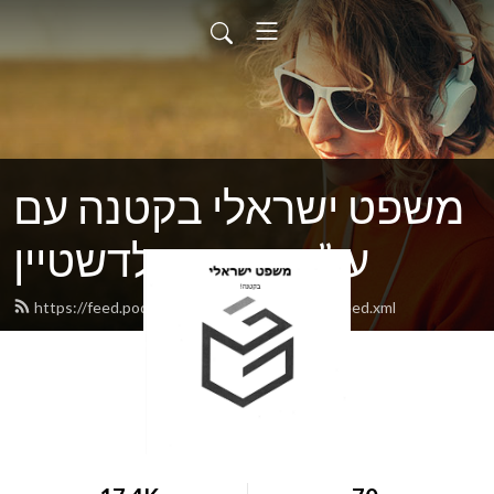
משפט ישראלי בקטנה עם
עו”ד גדעון גולדשטיין
https://feed.podbean.com/goldsteingideon/feed.xml