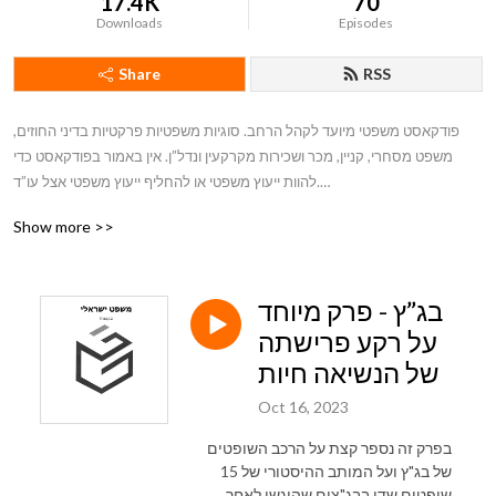
17.4K
70
Downloads
Episodes
Share
RSS
פודקאסט משפטי מיועד לקהל הרחב. סוגיות משפטיות פרקטיות בדיני החוזים, 
משפט מסחרי, קניין, מכר ושכירות מקרקעין ונדל”ן. אין באמור בפודקאסט כדי 
להוות ייעוץ משפטי או להחליף ייעוץ משפטי אצל עו”ד.

Show more >>
עו”ד ונוטריון גדעון גולדשטיין, מייסד משרד גולדשטיין ושות’ ומתמחה בלטיגציה 
מסחרית וליטיגציית נדל”ן מקרקעין וקבלנות, עסקאות נדל”ן וייצוג בפרויקטים של 
בנייה וכן בהליכי חדלות פירעון.

בג”ץ - פרק מיוחד
לפרטים: 03-9444088; gideon@glawyers.co.il; www.glawyers.co.il
על רקע פרישתה
של הנשיאה חיות
Oct 16, 2023
בפרק זה נספר קצת על הרכב השופטים
של בג"ץ ועל המותב ההיסטורי של 15
שופטים שדן בבג"צים שהוגשו לאחר